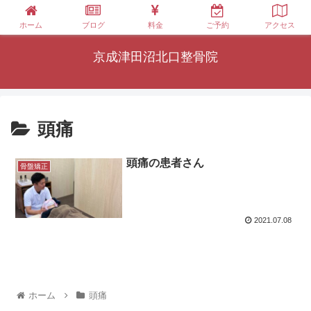
ホーム
ブログ
料金
ご予約
アクセス
京成津田沼北口整骨院
頭痛
頭痛の患者さん
骨盤矯正
2021.07.08
ホーム
頭痛