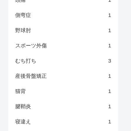
頭痛
1
側弯症
1
野球肘
1
スポーツ外傷
1
むち打ち
3
産後骨盤矯正
1
猫背
1
腱鞘炎
1
寝違え
1