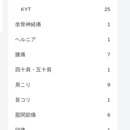
KYT
25
坐骨神経痛
1
ヘルニア
1
膝痛
7
四十肩・五十肩
1
肩こり
9
首コリ
1
股関節痛
6