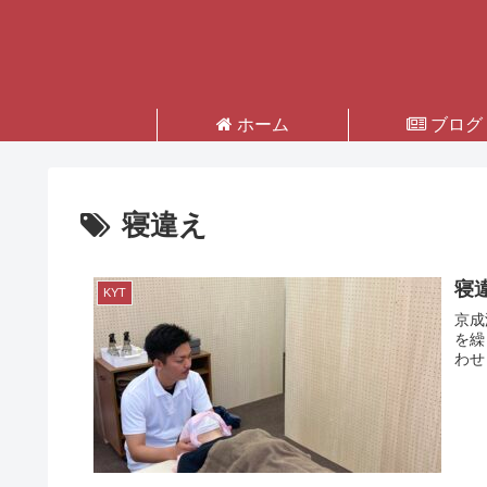
ホーム
ブログ
寝違え
寝
KYT
京成
を繰
わせ