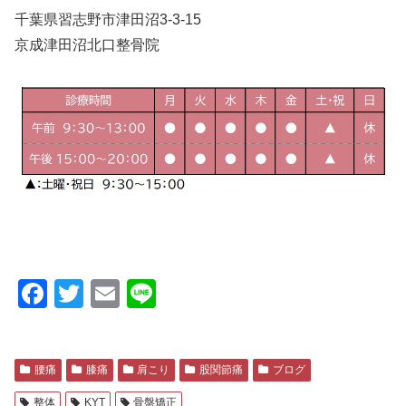
千葉県習志野市津田沼3-3-15
京成津田沼北口整骨院
F
T
E
Li
a
wi
m
n
c
tt
ail
e
腰痛
膝痛
肩こり
股関節痛
ブログ
e
er
整体
KYT
骨盤矯正