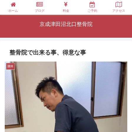
ホーム
ブログ
料金
ご予約
アクセス
京成津田沼北口整骨院
整骨院で出来る事、得意な事
腰痛