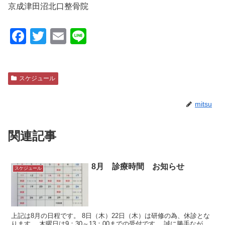
京成津田沼北口整骨院
F
T
E
Li
a
wi
m
n
c
tt
ail
e
スケジュール
e
er
b
mitsu
o
o
関連記事
k
8月 診療時間 お知らせ
スケジュール
上記は8月の日程です。 8日（木）22日（木）は研修の為、休診とな
ります。 木曜日は9：30～13：00までの受付です。 誠に勝手なが