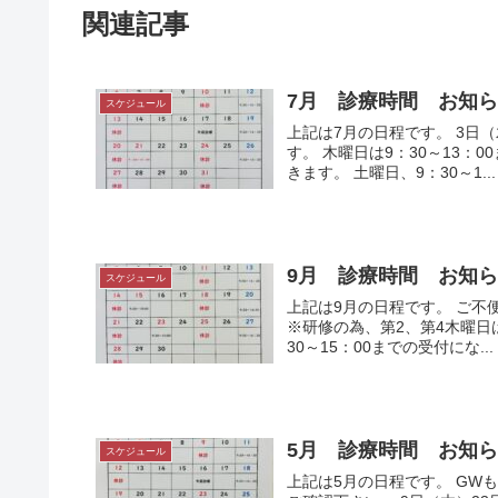
o
関連記事
k
7月 診療時間 お知
スケジュール
上記は7月の日程です。 3日
す。 木曜日は9：30～13：
きます。 土曜日、9：30～1...
9月 診療時間 お知
スケジュール
上記は9月の日程です。 ご不
※研修の為、第2、第4木曜日は
30～15：00までの受付にな...
5月 診療時間 お知
スケジュール
上記は5月の日程です。 GW