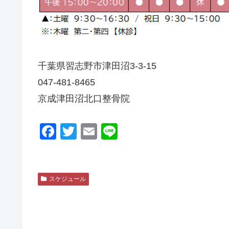
千葉県習志野市津田沼3-3-15
047-481-8465
京成津田沼北口整骨院
F
T
E
Li
a
wi
m
n
c
tt
ail
e
e
er
スケジュール
b
o