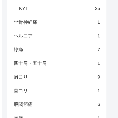
KYT
25
坐骨神経痛
1
ヘルニア
1
膝痛
7
四十肩・五十肩
1
肩こり
9
首コリ
1
股関節痛
6