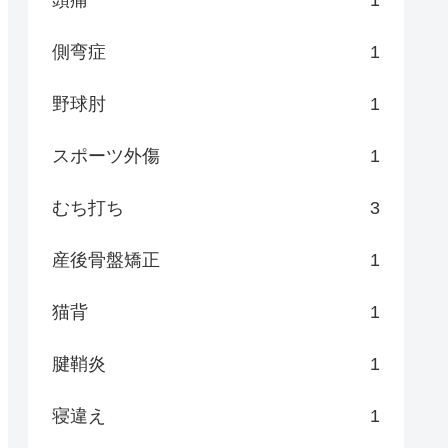
頭痛
1
側弯症
1
野球肘
1
スポーツ外傷
1
むち打ち
3
産後骨盤矯正
1
猫背
1
腱鞘炎
1
寝違え
1